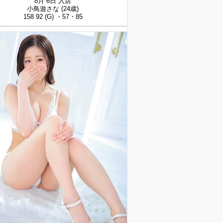
8月 6日 入店
小鳥遊さな
(24歳)
158 92 (G) ・57・85