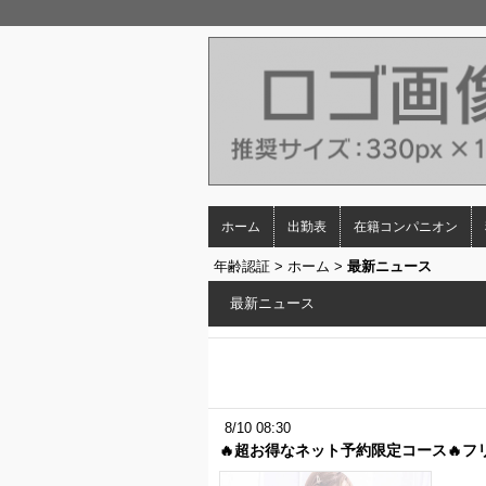
ホーム
出勤表
在籍コンパニオン
年齢認証
>
ホーム
>
最新ニュース
最新ニュース
8/10 08:30
🔥超お得なネット予約限定コース🔥フ