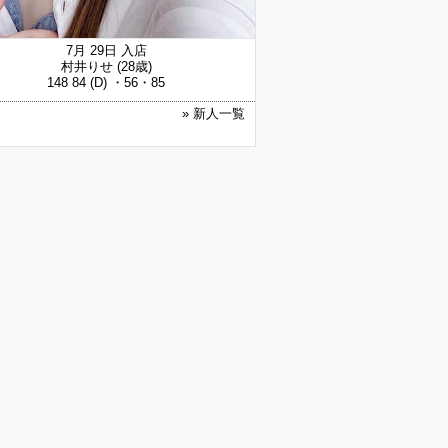
7月 29日 入店
村井りせ
(28歳)
148 84 (D) ・56・85
» 新人一覧