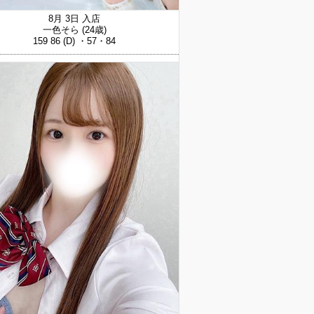
8月 3日 入店
一色そら
(24歳)
159 86 (D) ・57・84