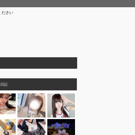
ください
メ日記