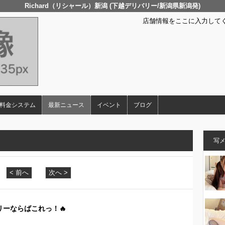
Richard（リシャール）新潟 (下越デリバリー/新潟県新潟発)
店舗情報をここに入力して
料金システム
最新ニュース
イベント
ブログ
写
< 前へ
次へ >
リーならばこれっ！🔥